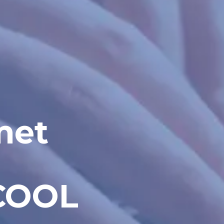
met
COOL